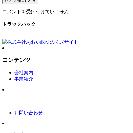
ゴ
コメントを受け付けていません
ー
ル
トラックバック
デ
ン
ウ
ィ
ー
コンテンツ
ク
期
会社案内
間
事業紹介
の
営
業
に
関
す
お問い合わせ
る
ご
案